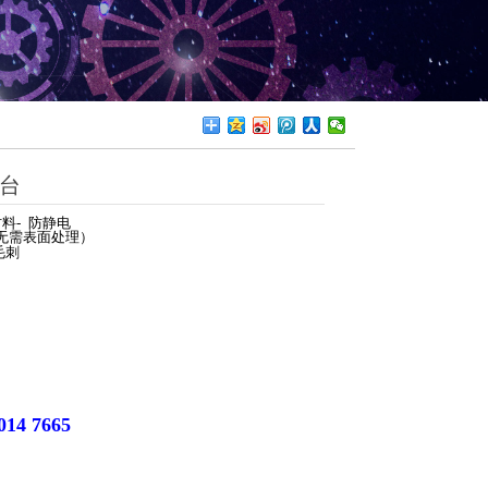
台
材料
-
防静电
无需表面处理）
毛刺
014 7665