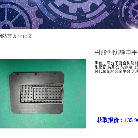
网站首页
>>正文
树脂型防静电平
黑色，高分子复合树脂
耐磨损
抗形变
防静电（
替代传统的合金平台
无
获取报价：
135 9